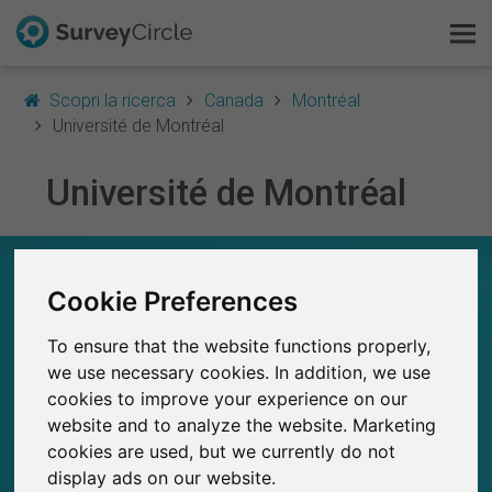
Scopri la ricerca
Canada
Montréal
Université de Montréal
Université de Montréal
Questo è SurveyCircle
Survey Ranking
UNIVERSITÉ DE MONTRÉAL – A COLPO
D’OCCHIO
Cookie Preferences
Scopri la ricerca
To ensure that the website functions properly,
20
FAQ
we use necessary cookies. In addition, we use
Studi attualmente pubblicati su SurveyCircle
1
Studi pubblicati in precedenza su
cookies to improve your experience on our
SurveyCircle
Registrati gratis
website and to analyze the website. Marketing
cookies are used, but we currently do not
Accedi
display ads on our website.