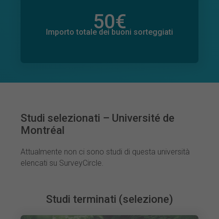
50
€
Importo totale delle donazioni promesse
0
€
Importo totale dei buoni sorteggiati
Studi selezionati – Université de
Montréal
Attualmente non ci sono studi di questa università
elencati su SurveyCircle.
Studi terminati (selezione)