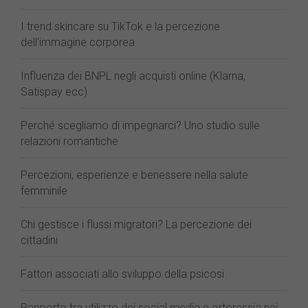
I trend skincare su TikTok e la percezione
dell'immagine corporea
Influenza dei BNPL negli acquisti online (Klarna,
Satispay ecc)
Perché scegliamo di impegnarci? Uno studio sulle
relazioni romantiche
Percezioni, esperienze e benessere nella salute
femminile
Chi gestisce i flussi migratori? La percezione dei
cittadini
Fattori associati allo sviluppo della psicosi
Rapporto tra utilizzo dei social media e ortoressia nei