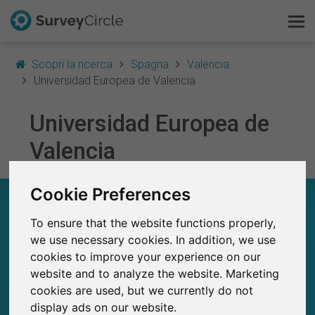
Scopri la ricerca
Spagna
Valencia
Universidad Europea de Valencia
Universidad Europea de
Questo è SurveyCircle
Valencia
Survey Ranking
Cookie Preferences
Scopri la ricerca
UNIVERSIDAD EUROPEA DE VALENCIA – A
COLPO D’OCCHIO
To ensure that the website functions properly,
FAQ
we use necessary cookies. In addition, we use
17
cookies to improve your experience on our
Registrati gratis
Studi attualmente pubblicati su SurveyCircle
0
website and to analyze the website. Marketing
Studi pubblicati in precedenza su
SurveyCircle
cookies are used, but we currently do not
Accedi
display ads on our website.