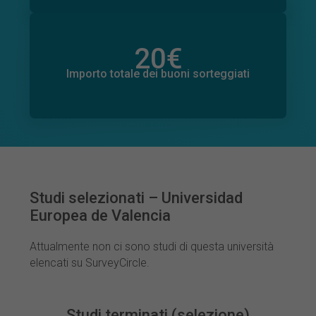
20
€
Importo totale delle donazioni promesse
0
€
Importo totale dei buoni sorteggiati
Studi selezionati – Universidad
Europea de Valencia
Attualmente non ci sono studi di questa università
elencati su SurveyCircle.
Studi terminati (selezione)