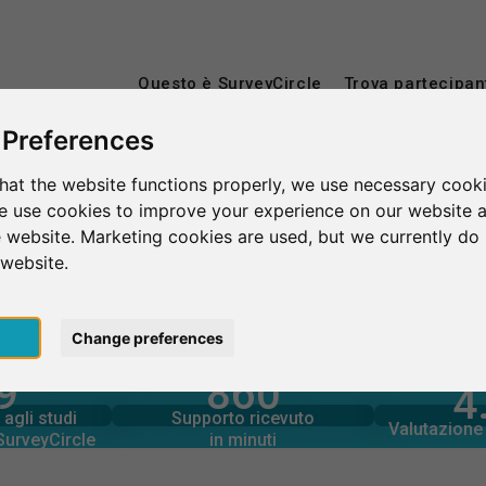
Questo è SurveyCircle
Trova partecipan
 Preferences
hat the website functions properly, we use necessary cooki
as Universitāte
we use cookies to improve your experience on our website 
 website. Marketing cookies are used, but we currently do 
e
 website.
pt
Change preferences
9
860
rcle
4
in minuti
tramite
Numero d
Supporto fornito
O
agli studi
Supporto ricevuto
1,920+
agli studi
Valutazione 
80+
 SurveyCircle
in minuti