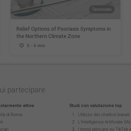
Terminato
Relief Options of Psoriasis Symptoms in
the Northern Climate Zone
5 - 6 min
cui partecipare
colarmente attive
Studi con valutazione top
ità di Roma
Utilizzo dei chatbot basat
ni
L'Intelligenza Artificiale 
scari
I trend skincare su TikTok