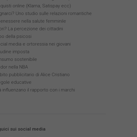
quisti online (Klarna, Satispay ecc)
narci? Uno studio sulle relazioni romantiche
benessere nella salute femminile
ori? La percezione dei cittadini
ppo della psicosi
ocial media e ortoressia nei giovani
itudine imposta
nsumo sostenibile
ador nella NBA
bito pubblicitario di Alice Cristiano
egole educative
à influenzano il rapporto con i marchi
uici sui social media