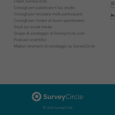
Citare SurveyCircle
Consigli per pubblicare il tuo studio
Consigli per reclutare molti partecipanti
Consigli per creare un buon questionario
Studi sui social media
Gruppi di sondaggio di SurveyCircle.com
Podcast scientifici
Migliori strumenti di sondaggio su SurveyCircle
© 2026 SurveyCircle