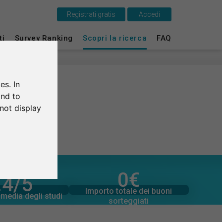
Registrati gratis
Accedi
ti
Survey Ranking
Scopri la ricerca
FAQ
Questo è SurveyCircle
Survey Ranking
es. In
Scopri la ricerca
and to
not display
FAQ
Registrati gratis
Accedi
0
€
.4
/5
promesse
i valutazioni
English
249
Importo totale delle donazioni
Importo totale dei buoni
0
€
media degli studi
sorteggiati
Deutsch