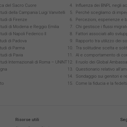
ica del Sacro Cuore
Influenza dei BNPL negli ac
tudi della Campania Luigi Vanvitelli
Perché scegliamo di impeg
tudi di Firenze
Percezioni, esperienze e 
Studi di Modena e Reggio Emilia
Chi gestisce i flussi migrat
tudi di Napoli Federico II
Fattori associati allo svilu
studi di Padova
Rapporto tra utilizzo dei s
studi di Parma
Tra solitudine scelta e sol
tudi di Pavia
AI e comportamento di co
Studi Internazionali di Roma – UNINT
Il ruolo dei Global Ambass
ogna
Questionario relativo all'am
Sondaggio sui genitori e r
nto
Come la fiducia e la fedelt
Risorse utili
Seg