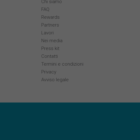
Chi siamo
FAQ
Rewards
Partners
Lavori
Nei media
Press kit
Contatti
Termini e condizioni
Privacy
Avviso legale