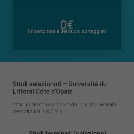
0
€
Importo totale delle donazioni promesse
0
€
Importo totale dei buoni sorteggiati
Studi selezionati – Université du
Littoral Côte d'Opale
Attualmente non ci sono studi di questa università
elencati su SurveyCircle.
Studi terminati (selezione)