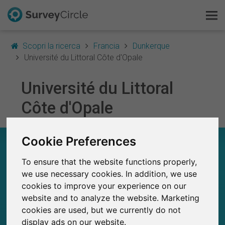
Scopri la ricerca
Francia
Dunkerque
Université du Littoral Côte d'Opale
Université du Littoral
Questo è SurveyCircle
Côte d'Opale
Survey Ranking
Cookie Preferences
Scopri la ricerca
UNIVERSITÉ DU LITTORAL CÔTE D'OPALE – A
COLPO D’OCCHIO
To ensure that the website functions properly,
FAQ
we use necessary cookies. In addition, we use
26
cookies to improve your experience on our
Studi attualmente pubblicati su SurveyCircle
Registrati gratis
0
Studi pubblicati in precedenza su
website and to analyze the website. Marketing
SurveyCircle
cookies are used, but we currently do not
Accedi
display ads on our website.