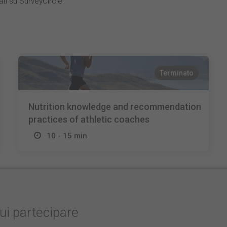
ati su SurveyCircle.
Terminato
Nutrition knowledge and recommendation
practices of athletic coaches
10 - 15 min
cui partecipare