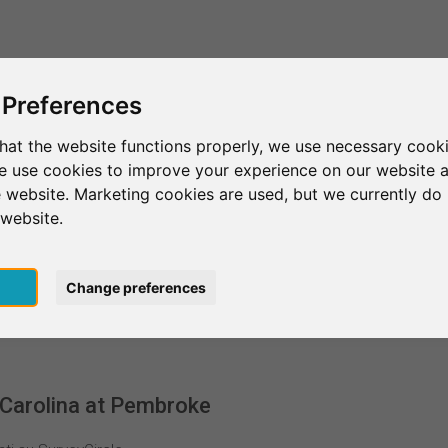
Questo è SurveyCircle
Trova partecipan
 Preferences
hat the website functions properly, we use necessary cooki
we use cookies to improve your experience on our website 
University of North Carolina at Pembroke
 website. Marketing cookies are used, but we currently do 
 website.
h Carolina at Pembroke
pt
Change preferences
h Carolina at Pembroke