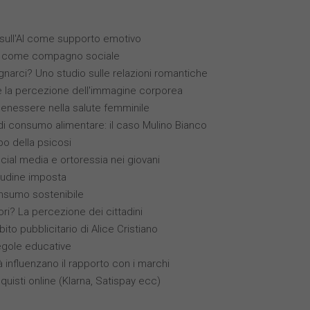
i sull'AI come supporto emotivo
(IA) come compagno sociale
narci? Uno studio sulle relazioni romantiche
 e la percezione dell'immagine corporea
benessere nella salute femminile
 consumo alimentare: il caso Mulino Bianco
ppo della psicosi
ocial media e ortoressia nei giovani
itudine imposta
nsumo sostenibile
ori? La percezione dei cittadini
bito pubblicitario di Alice Cristiano
egole educative
à influenzano il rapporto con i marchi
quisti online (Klarna, Satispay ecc)