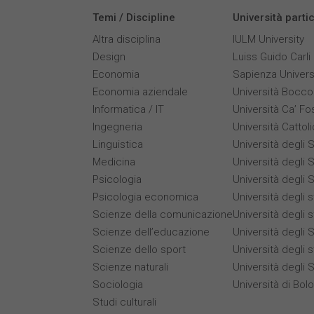
Temi / Discipline
Università parti
Altra disciplina
IULM University
Design
Luiss Guido Carli
Economia
Sapienza Univers
Economia aziendale
Università Bocco
Informatica / IT
Università Ca’ Fo
Ingegneria
Università Cattol
Linguistica
Università degli S
Medicina
Università degli S
Psicologia
Università degli S
Psicologia economica
Università degli 
Scienze della comunicazione
Università degli 
Scienze dell’educazione
Università degli S
Scienze dello sport
Università degli s
Scienze naturali
Università degli 
Sociologia
Università di Bol
Studi culturali