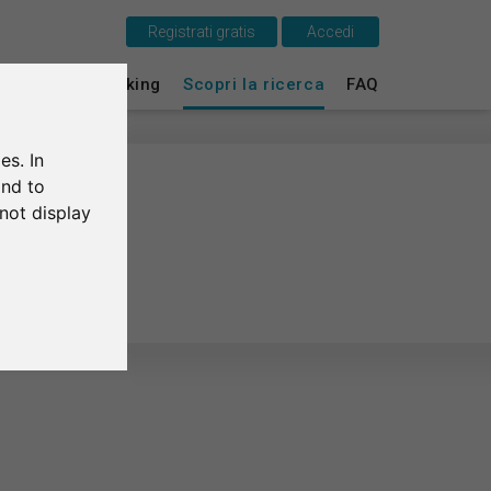
Registrati gratis
Accedi
Questo è SurveyCircle
ti
Survey Ranking
Scopri la ricerca
FAQ
Survey Ranking
es. In
Scopri la ricerca
and to
not display
FAQ
Registrati gratis
Accedi
English
Deutsch