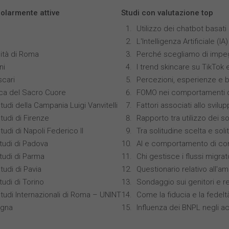
colarmente attive
Studi con valutazione top
Utilizzo dei chatbot basat
L'Intelligenza Artificiale 
ità di Roma
Perché scegliamo di impeg
ni
I trend skincare su TikTok
scari
Percezioni, esperienze e 
ica del Sacro Cuore
FOMO nei comportamenti di
tudi della Campania Luigi Vanvitelli
Fattori associati allo svilu
tudi di Firenze
Rapporto tra utilizzo dei s
tudi di Napoli Federico II
Tra solitudine scelta e sol
studi di Padova
AI e comportamento di co
studi di Parma
Chi gestisce i flussi migrat
tudi di Pavia
Questionario relativo all'am
tudi di Torino
Sondaggio sui genitori e r
Studi Internazionali di Roma – UNINT
Come la fiducia e la fedelt
ogna
Influenza dei BNPL negli ac