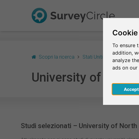
Cookie
To ensure t
addition, 
Scopri la ricerca
Stati Uniti
Pembroke
analyze the
ads on our
University of Nort
Acce
Studi selezionati – University of Nort