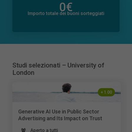
0
€
Importo totale delle donazioni promesse
17
€
Importo totale dei buoni sorteggiati
Studi selezionati – University of
London
+
1.00
Generative AI Use in Public Sector
Advertising and Its Impact on Trust
Aperto a tutti