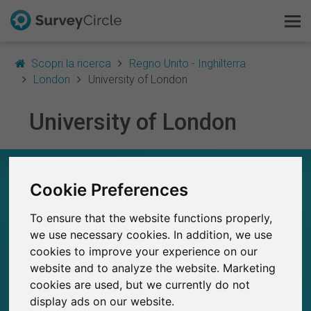
Scopri la ricerca
Regno Unito - Inghilterra
London
University of London
University of London
Questo è SurveyCircle
Survey Ranking
UNIVERSITY OF LONDON – A COLPO D’OCCHIO
Cookie Preferences
Scopri la ricerca
64
To ensure that the website functions properly,
Studi attualmente pubblicati su SurveyCircle
FAQ
1
Studi pubblicati in precedenza su
we use necessary cookies. In addition, we use
SurveyCircle
cookies to improve your experience on our
Registrati gratis
website and to analyze the website. Marketing
cookies are used, but we currently do not
Accedi
display ads on our website.