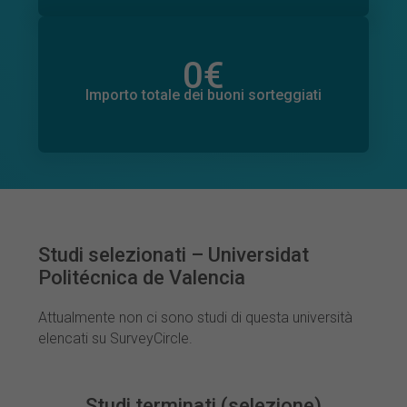
0
€
Importo totale delle donazioni promesse
0
€
Importo totale dei buoni sorteggiati
Studi selezionati – Universidat
Politécnica de Valencia
Attualmente non ci sono studi di questa università
elencati su SurveyCircle.
Studi terminati (selezione)