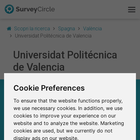
Scopri la ricerca
Spagna
València
Universidat Politécnica de Valencia
Universidat Politécnica
Questo è SurveyCircle
de Valencia
Survey Ranking
Cookie Preferences
Scopri la ricerca
UNIVERSIDAT POLITÉCNICA DE VALENCIA – A
COLPO D’OCCHIO
To ensure that the website functions properly,
FAQ
we use necessary cookies. In addition, we use
12
cookies to improve your experience on our
Studi attualmente pubblicati su SurveyCircle
Registrati gratis
1
Studi pubblicati in precedenza su
website and to analyze the website. Marketing
SurveyCircle
cookies are used, but we currently do not
Accedi
display ads on our website.