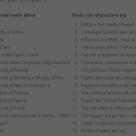
colarmente attive
Studi con valutazione top
Utilizzo dei chatbot basat
ità di Roma
L'Intelligenza Artificiale 
ni
Influenza dei BNPL negli ac
scari
I trend skincare su TikTok
ica del Sacro Cuore
Perché scegliamo di impeg
tudi della Campania Luigi Vanvitelli
Percezioni, esperienze e 
tudi di Firenze
Chi gestisce i flussi migrat
Studi di Modena e Reggio Emilia
Fattori associati allo svilu
tudi di Napoli Federico II
Rapporto tra utilizzo dei s
studi di Padova
AI e comportamento di co
studi di Parma
Il ruolo dei Global Ambass
tudi di Pavia
Tra solitudine scelta e sol
Studi Internazionali di Roma – UNINT
Sondaggio sui genitori e r
ogna
Come la fiducia e la fedelt
nto
Protocol adhd and aci