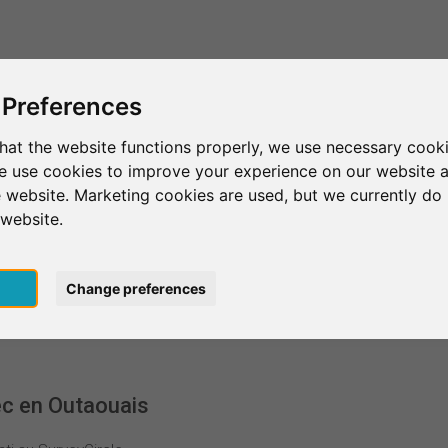
Questo è SurveyCircle
Trova partecipan
 Preferences
hat the website functions properly, we use necessary cooki
we use cookies to improve your experience on our website 
niversité du Québec en Outaouais
 website. Marketing cookies are used, but we currently do 
 website.
ec en Outaouais
pt
Change preferences
ec en Outaouais