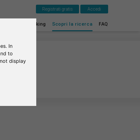
Registrati gratis
Accedi
Questo è SurveyCircle
ti
Survey Ranking
Scopri la ricerca
FAQ
Survey Ranking
es. In
Scopri la ricerca
and to
not display
FAQ
Registrati gratis
Accedi
English
Deutsch