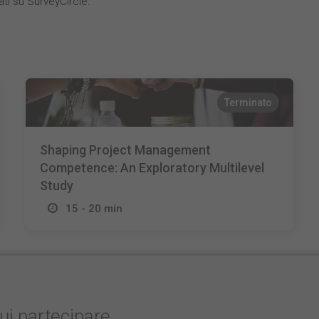
ati su SurveyCircle.
Terminato
Shaping Project Management
Competence: An Exploratory Multilevel
Study
15 - 20 min
cui partecipare