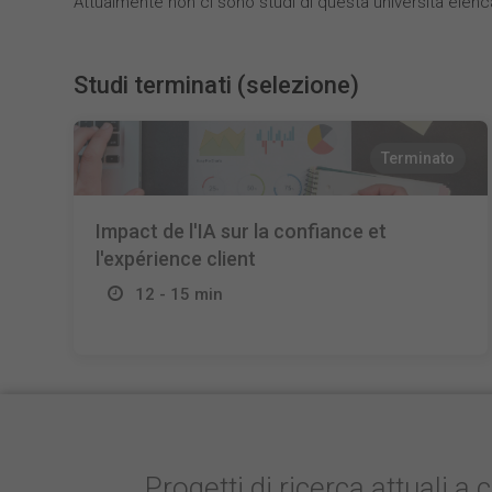
Attualmente non ci sono studi di questa università elenc
Studi terminati (selezione)
Terminato
Impact de l'IA sur la confiance et
l'expérience client
12 - 15 min
Progetti di ricerca attuali a 