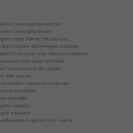
i sull'AI come supporto emotivo
(IA) come compagno sociale
quisti online (Klarna, Satispay ecc)
 e la percezione dell'immagine corporea
narci? Uno studio sulle relazioni romantiche
benessere nella salute femminile
ori? La percezione dei cittadini
ppo della psicosi
ocial media e ortoressia nei giovani
nsumo sostenibile
ador nella NBA
itudine imposta
egole educative
à influenzano il rapporto con i marchi