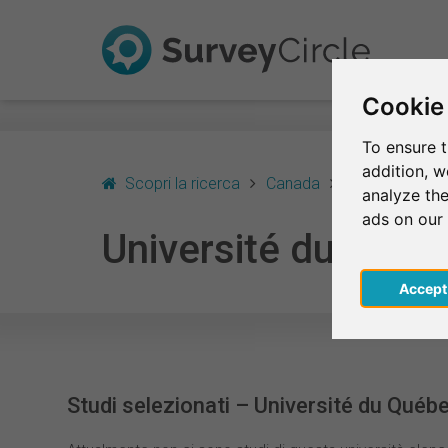
Cookie
To ensure t
addition, 
Scopri la ricerca
Canada
Gatineau
U
analyze the
ads on our
Université du Québ
Acce
Studi selezionati – Université du Québ