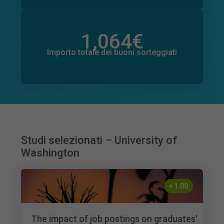
1,064
€
Importo totale delle donazioni promesse
2
€
Importo totale dei buoni sorteggiati
Studi selezionati – University of
Washington
+
1.00
The impact of job postings on graduates'