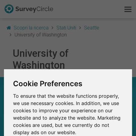
Scopri la ricerca
Stati Uniti
Seattle
University of Washington
University of
Questo è SurveyCircle
Washington
Survey Ranking
Cookie Preferences
Scopri la ricerca
UNIVERSITY OF WASHINGTON – A COLPO
D’OCCHIO
To ensure that the website functions properly,
FAQ
we use necessary cookies. In addition, we use
97
cookies to improve your experience on our
Registrati gratis
Studi attualmente pubblicati su SurveyCircle
1
website and to analyze the website. Marketing
Studi pubblicati in precedenza su
SurveyCircle
cookies are used, but we currently do not
Accedi
display ads on our website.