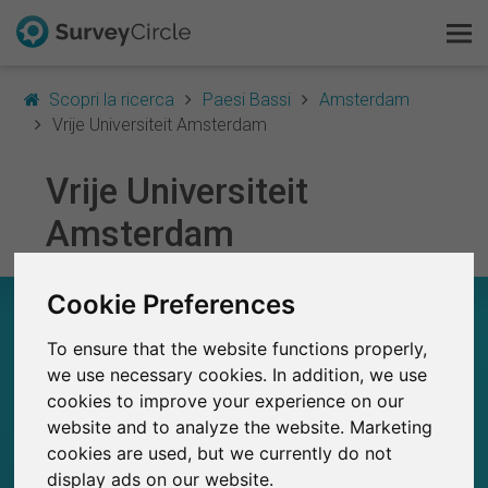
Scopri la ricerca
Paesi Bassi
Amsterdam
Vrije Universiteit Amsterdam
Vrije Universiteit
Questo è SurveyCircle
Amsterdam
Survey Ranking
Cookie Preferences
Scopri la ricerca
VRIJE UNIVERSITEIT AMSTERDAM – A COLPO
D’OCCHIO
To ensure that the website functions properly,
FAQ
we use necessary cookies. In addition, we use
1,230+
cookies to improve your experience on our
Registrati gratis
Studi attualmente pubblicati su SurveyCircle
2
Studi pubblicati in precedenza su
website and to analyze the website. Marketing
SurveyCircle
cookies are used, but we currently do not
Accedi
display ads on our website.