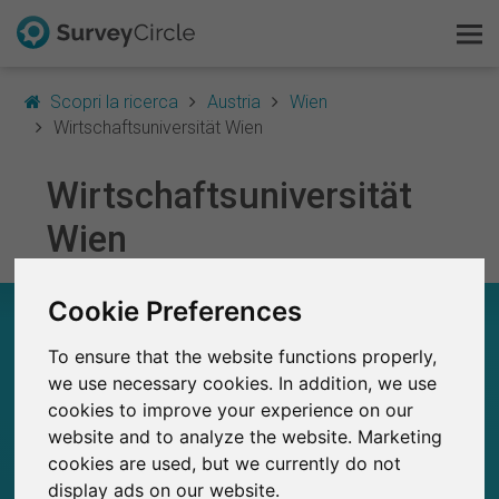
Scopri la ricerca
Austria
Wien
Wirtschaftsuniversität Wien
Wirtschaftsuniversität
Questo è SurveyCircle
Wien
Survey Ranking
Cookie Preferences
Scopri la ricerca
WIRTSCHAFTSUNIVERSITÄT WIEN – A COLPO
D’OCCHIO
To ensure that the website functions properly,
FAQ
we use necessary cookies. In addition, we use
263
cookies to improve your experience on our
Registrati gratis
Studi attualmente pubblicati su SurveyCircle
3
Studi pubblicati in precedenza su
website and to analyze the website. Marketing
SurveyCircle
cookies are used, but we currently do not
Accedi
display ads on our website.