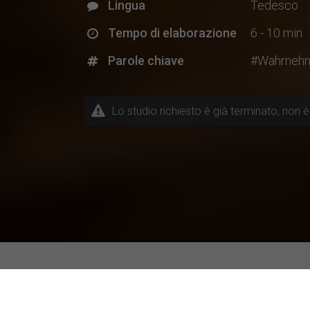
Lingua
Tedesco
Tempo di elaborazione
6 - 10 min
Parole chiave
#Wahrneh
Lo studio richiesto è già terminato, non è 
Progetti di ricerca attuali a 