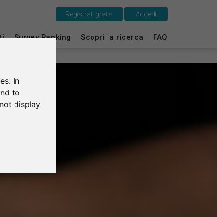
Registrati gratis
Accedi
Questo è SurveyCircle
ti
Survey Ranking
Scopri la ricerca
FAQ
Survey Ranking
es. In
Scopri la ricerca
and to
not display
FAQ
Registrati gratis
Accedi
English
Deutsch