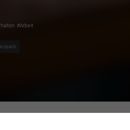
halten
#Arbeit
ecipanti.