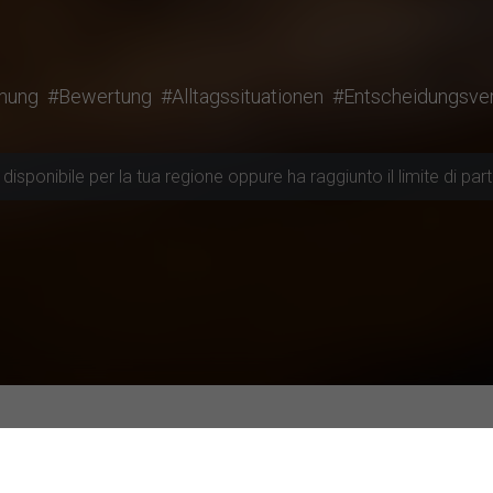
mung
#Bewertung
#Alltagssituationen
#Entscheidungsver
disponibile per la tua regione oppure ha raggiunto il limite di part
cui partecipare