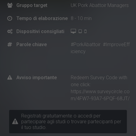
Gruppo target
UK Pork Abattoir Managers
Tempo di elaborazione
8 - 10 min
Dispositivi consigliati
Parole chiave
#PorkAbattoir
#ImproveEff
iciency
Avviso importante
Redeem Survey Code with
one click:
https://www.surveycircle.co
m/4FW7-93A7-6PQF-68JT/
Registrati gratuitamente o accedi per
partecipare agli studi o trovare partecipanti per
il tuo studio.