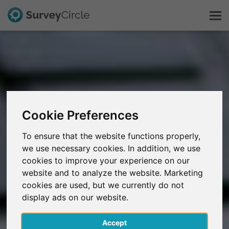
Questo è SurveyCircle
Survey Ranking
Cookie Preferences
Scopri la ricerca
To ensure that the website functions properly,
FAQ
we use necessary cookies. In addition, we use
cookies to improve your experience on our
website and to analyze the website. Marketing
Registrati gratis
cookies are used, but we currently do not
display ads on our website.
Accedi
Accept
English