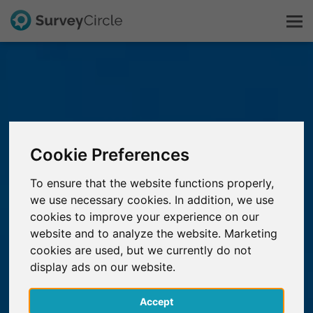
Questo è SurveyCircle
Survey Ranking
Cookie Preferences
Scopri la ricerca
To ensure that the website functions properly,
we use necessary cookies. In addition, we use
FAQ
cookies to improve your experience on our
website and to analyze the website. Marketing
Registrati gratis
cookies are used, but we currently do not
display ads on our website.
Accedi
Accept
English