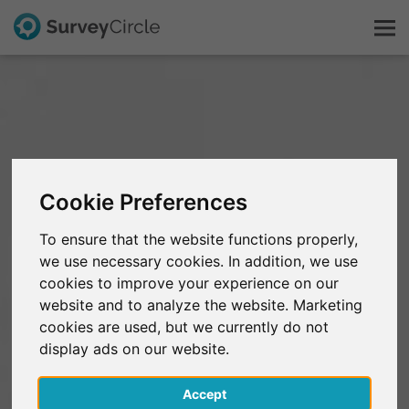
Questo è SurveyCircle
Survey Ranking
Cookie Preferences
Scopri la ricerca
To ensure that the website functions properly,
we use necessary cookies. In addition, we use
FAQ
cookies to improve your experience on our
website and to analyze the website. Marketing
Registrati gratis
cookies are used, but we currently do not
display ads on our website.
Accedi
Accept
English