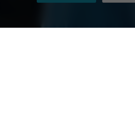
Progetti di ricerca attuali a 
Temi / Discipline
Università parti
Altra disciplina
IULM University
Design
Luiss Guido Carli
Economia
Sapienza Univers
Economia aziendale
Università Bocco
Informatica / IT
Università Ca’ Fo