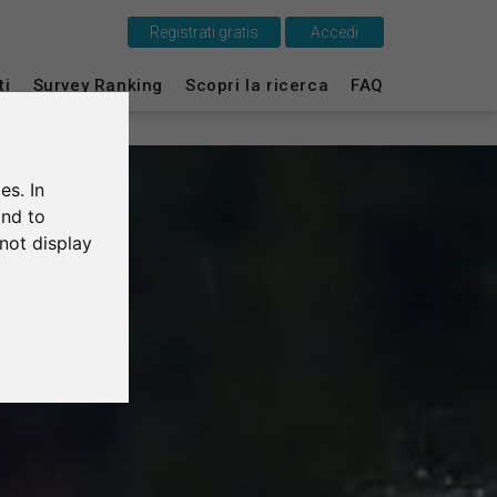
Registrati gratis
Accedi
ti
Survey Ranking
Scopri la ricerca
FAQ
Questo è SurveyCircle
Survey Ranking
es. In
Scopri la ricerca
and to
not display
FAQ
Registrati gratis
Accedi
English
Deutsch