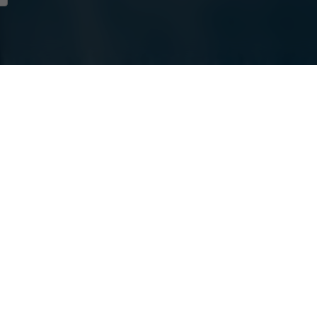
cui partecipare
colarmente attive
Studi con valutazione top
Utilizzo dei chatbot basat
L'Intelligenza Artificiale 
ità di Roma
Perché scegliamo di impeg
ni
I trend skincare su TikTok
scari
FOMO nei comportamenti di