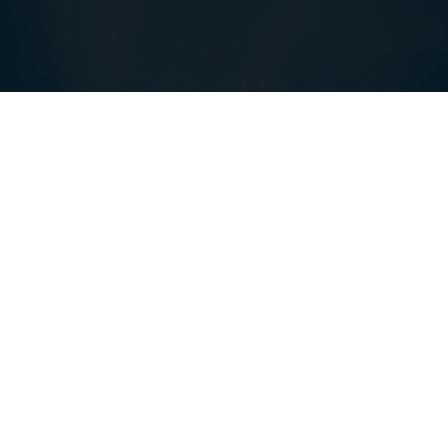
i sull'AI come supporto emotivo
(IA) come compagno sociale
narci? Uno studio sulle relazioni romantiche
 e la percezione dell'immagine corporea
 consumo alimentare: il caso Mulino Bianco