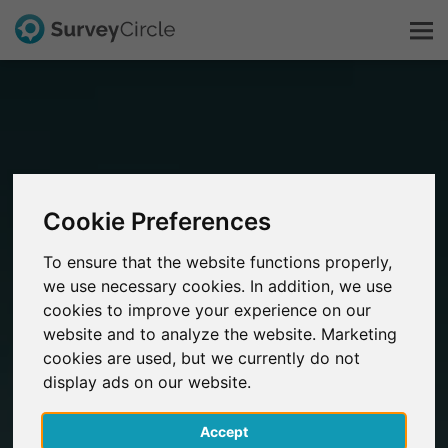
Questo è SurveyCircle
Survey Ranking
Cookie Preferences
Scopri la ricerca
To ensure that the website functions properly,
we use necessary cookies. In addition, we use
FAQ
cookies to improve your experience on our
website and to analyze the website. Marketing
Registrati gratis
cookies are used, but we currently do not
display ads on our website.
Accedi
Accept
English