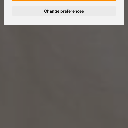
Deutsch
Change preferences
Nederlands
Español
Français