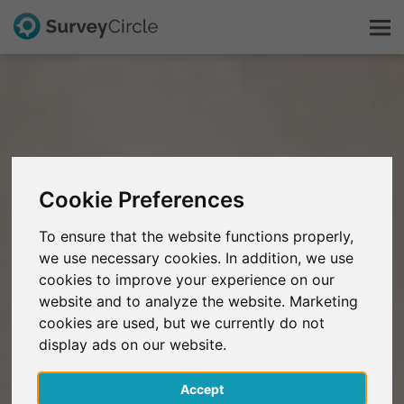
Questo è SurveyCircle
Survey Ranking
Cookie Preferences
Scopri la ricerca
To ensure that the website functions properly,
we use necessary cookies. In addition, we use
FAQ
cookies to improve your experience on our
website and to analyze the website. Marketing
Registrati gratis
cookies are used, but we currently do not
display ads on our website.
Accedi
Accept
English