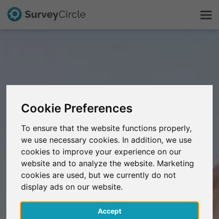
Questo è SurveyCircle
Survey Ranking
Cookie Preferences
Scopri la ricerca
To ensure that the website functions properly,
we use necessary cookies. In addition, we use
FAQ
cookies to improve your experience on our
website and to analyze the website. Marketing
Registrati gratis
cookies are used, but we currently do not
display ads on our website.
Accedi
Accept
English