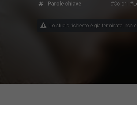
Parole chiave
#Colori
#L
Lo studio richiesto è già terminato, non è 
Progetti di ricerca attuali a 
Temi / Discipline
Università parti
Altra disciplina
IULM University