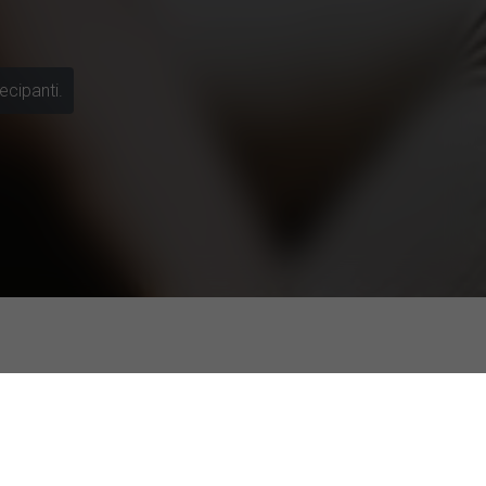
ecipanti.
i sull'AI come supporto emotivo