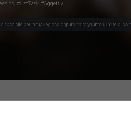
essico
#ListTask
#Aggettivi
disponibile per la tua regione oppure ha raggiunto il limite di part
cui partecipare
colarmente attive
Studi con valutazione top
Utilizzo dei chatbot basat