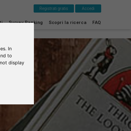
Registrati gratis
Accedi
Questo è SurveyCircle
ti
Survey Ranking
Scopri la ricerca
FAQ
Survey Ranking
es. In
Scopri la ricerca
and to
not display
FAQ
Registrati gratis
Accedi
English
Deutsch