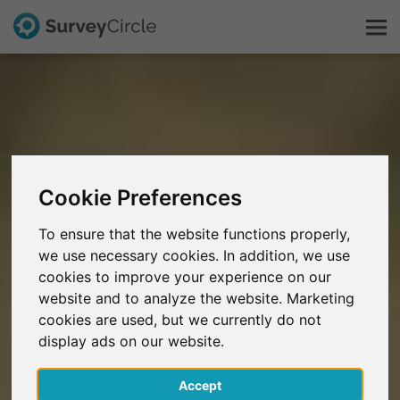
Questo è SurveyCircle
Survey Ranking
Cookie Preferences
Scopri la ricerca
To ensure that the website functions properly,
we use necessary cookies. In addition, we use
FAQ
cookies to improve your experience on our
website and to analyze the website. Marketing
Registrati gratis
cookies are used, but we currently do not
display ads on our website.
Accedi
Accept
English