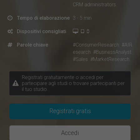
CRM administrators
Tempo di elaborazione
3 - 5 min
Dispositivi consigliati
Parole chiave
#ConsumerResearch
#AIR
esearch
#BusinessAnalyst
#Sales
#MarketResearch
Registrati gratuitamente o accedi per
partecipare agli studi o trovare partecipanti per
il tuo studio.
Registrati gratis
Accedi