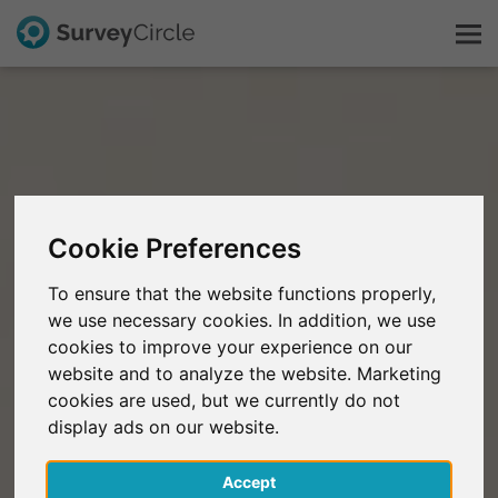
Questo è SurveyCircle
Survey Ranking
Cookie Preferences
Scopri la ricerca
To ensure that the website functions properly,
we use necessary cookies. In addition, we use
FAQ
cookies to improve your experience on our
website and to analyze the website. Marketing
Registrati gratis
cookies are used, but we currently do not
display ads on our website.
Accedi
Accept
English