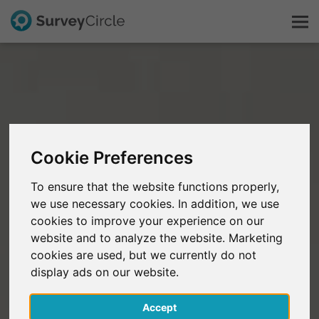
Questo è SurveyCircle
Survey Ranking
Cookie Preferences
Scopri la ricerca
To ensure that the website functions properly,
we use necessary cookies. In addition, we use
FAQ
cookies to improve your experience on our
website and to analyze the website. Marketing
Registrati gratis
cookies are used, but we currently do not
display ads on our website.
Accedi
Accept
English