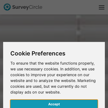
Questo è SurveyCircle
Survey Ranking
Cookie Preferences
Scopri la ricerca
To ensure that the website functions properly,
we use necessary cookies. In addition, we use
FAQ
cookies to improve your experience on our
website and to analyze the website. Marketing
Registrati gratis
cookies are used, but we currently do not
display ads on our website.
Accedi
Accept
English