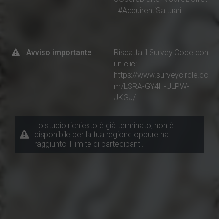
#AcquirentiSaltuari
Avviso importante
Riscatta il Survey Code con
un clic:
https://www.surveycircle.co
m/LSRA-GY4H-ULPW-
JKGJ/
Lo studio richiesto è già terminato, non è
disponibile per la tua regione oppure ha
raggiunto il limite di partecipanti.