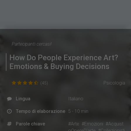
Partecipanti cercasi!
How Do People Experience Art?
Emotions & Buying Decisions
Psicologia
(45)
Lingua
Italiano
Tempo di elaborazione
5 - 10 min
Parole chiave
#Arte
#Emozioni
#Acquist
oOpereD'arte
#Collezionisti