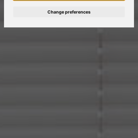
Deutsch
Change preferences
Nederlands
Español
Français