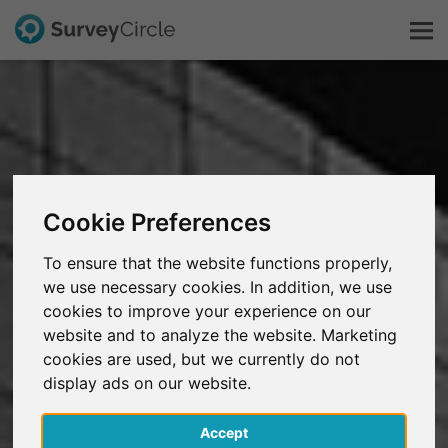
Questo è SurveyCircle
Survey Ranking
Cookie Preferences
Scopri la ricerca
To ensure that the website functions properly,
we use necessary cookies. In addition, we use
FAQ
cookies to improve your experience on our
website and to analyze the website. Marketing
Registrati gratis
cookies are used, but we currently do not
display ads on our website.
Accedi
Accept
English