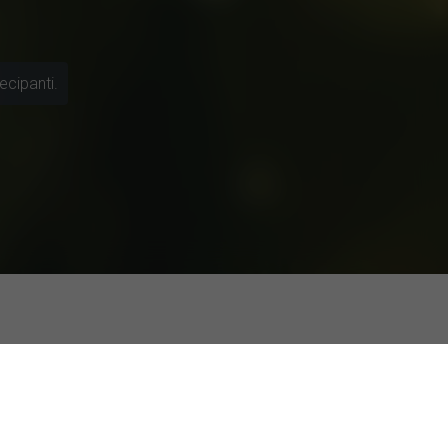
ecipanti.
i sull'AI come supporto emotivo