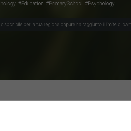
chology
#Education
#PrimarySchool
#Psychology
disponibile per la tua regione oppure ha raggiunto il limite di part
cui partecipare
colarmente attive
Studi con valutazione top
Utilizzo dei chatbot basat