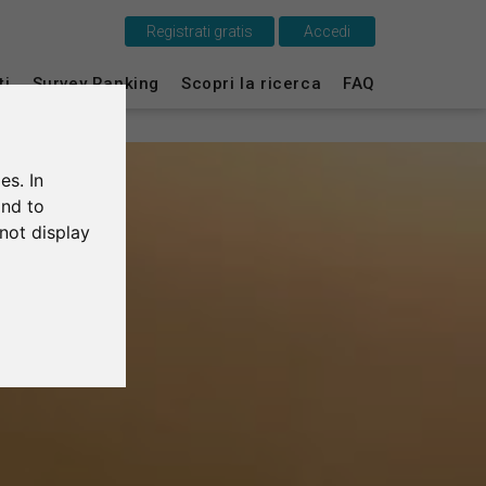
Registrati gratis
Accedi
Questo è SurveyCircle
ti
Survey Ranking
Scopri la ricerca
FAQ
Survey Ranking
es. In
Scopri la ricerca
and to
not display
FAQ
Registrati gratis
Accedi
English
Deutsch