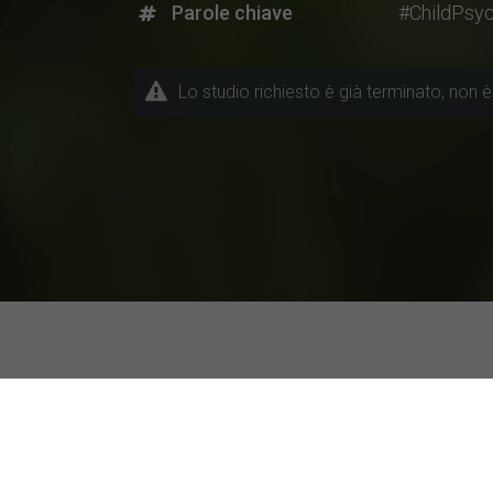
Parole chiave
#ChildPsy
Lo studio richiesto è già terminato, non è 
Progetti di ricerca attuali a 
Temi / Discipline
Università parti
Altra disciplina
IULM University