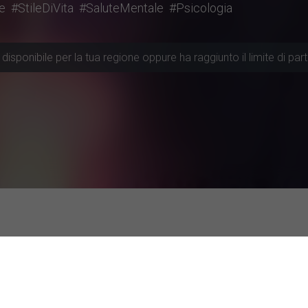
e
#StileDiVita
#SaluteMentale
#Psicologia
disponibile per la tua regione oppure ha raggiunto il limite di part
cui partecipare
colarmente attive
Studi con valutazione top
ità di Roma
Utilizzo dei chatbot basat