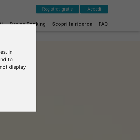
Registrati gratis
Accedi
Questo è SurveyCircle
ti
Survey Ranking
Scopri la ricerca
FAQ
Survey Ranking
es. In
Scopri la ricerca
and to
not display
FAQ
Registrati gratis
Accedi
English
Deutsch