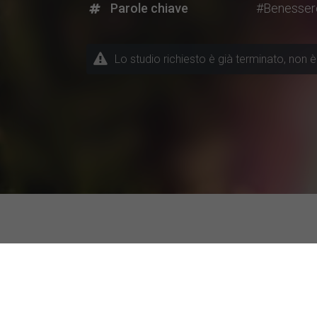
Parole chiave
#Benesser
Lo studio richiesto è già terminato, non è 
Progetti di ricerca attuali a 
Temi / Discipline
Università parti
Altra disciplina
Sapienza Univers