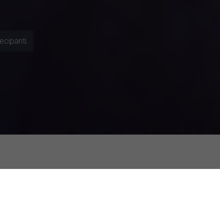
ecipanti.
i sull'AI come supporto emotivo