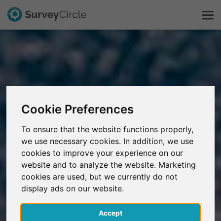
Questo è SurveyCircle
Survey Ranking
Cookie Preferences
Scopri la ricerca
To ensure that the website functions properly,
we use necessary cookies. In addition, we use
FAQ
cookies to improve your experience on our
website and to analyze the website. Marketing
Registrati gratis
cookies are used, but we currently do not
display ads on our website.
Accedi
Accept
English