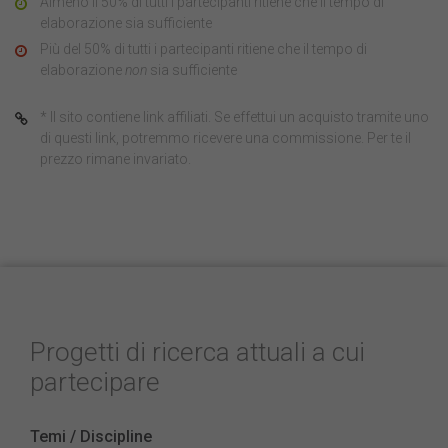
Almeno il 50% di tutti i partecipanti ritiene che il tempo di
elaborazione sia sufficiente
Più del 50% di tutti i partecipanti ritiene che il tempo di
elaborazione
non
sia sufficiente
* Il sito contiene link affiliati. Se effettui un acquisto tramite uno
di questi link, potremmo ricevere una commissione. Per te il
prezzo rimane invariato.
Progetti di ricerca attuali a cui
partecipare
Temi / Discipline