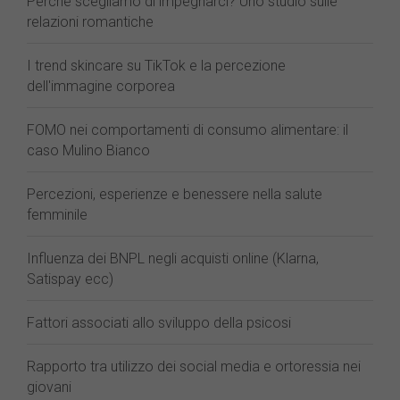
Perché scegliamo di impegnarci? Uno studio sulle
relazioni romantiche
I trend skincare su TikTok e la percezione
dell'immagine corporea
FOMO nei comportamenti di consumo alimentare: il
caso Mulino Bianco
Percezioni, esperienze e benessere nella salute
femminile
Influenza dei BNPL negli acquisti online (Klarna,
Satispay ecc)
Fattori associati allo sviluppo della psicosi
Rapporto tra utilizzo dei social media e ortoressia nei
giovani