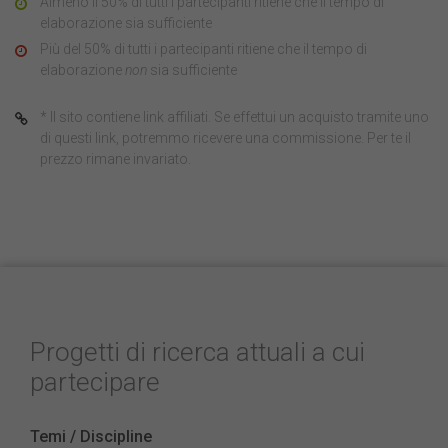
Almeno il 50% di tutti i partecipanti ritiene che il tempo di
elaborazione sia sufficiente
Più del 50% di tutti i partecipanti ritiene che il tempo di
elaborazione
non
sia sufficiente
* Il sito contiene link affiliati. Se effettui un acquisto tramite uno
di questi link, potremmo ricevere una commissione. Per te il
prezzo rimane invariato.
Progetti di ricerca attuali a cui
partecipare
Temi / Discipline