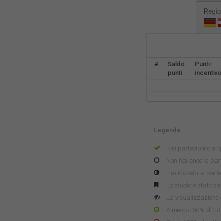
Regio
#
Saldo
Punti-
punti
incentiv
Legenda
Hai partecipato a q
Non hai ancora part
Hai iniziato la par
Lo studio è stato sa
La visualizzazione 
Almeno il 50% di tutt