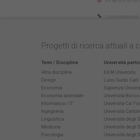
Più del 50% di tutti
* Il sito contiene li
Progetti di ricerca attuali a 
Temi / Discipline
Università parti
Altra disciplina
IULM University
Design
Luiss Guido Carli
Economia
Sapienza Univers
Economia aziendale
Università Bocco
Informatica / IT
Università Ca’ Fo
Ingegneria
Università Cattol
Linguistica
Università degli S
Medicina
Università degli S
Psicologia
Università degli S