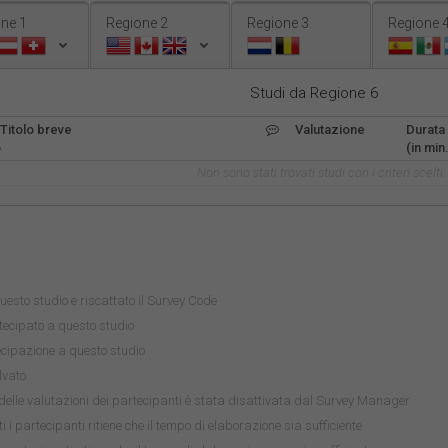
ne 1
Regione 2
Regione 3
Regione 
Studi da Regione 6
Titolo breve
Valutazione
Durata
o
(in min.
Non sono stati trovati studi con i criteri scelti.
uesto studio e riscattato il Survey Code
ecipato a questo studio
tecipazione a questo studio
lvato
delle valutazioni dei partecipanti è stata disattivata dal Survey Manager
i i partecipanti ritiene che il tempo di elaborazione sia sufficiente