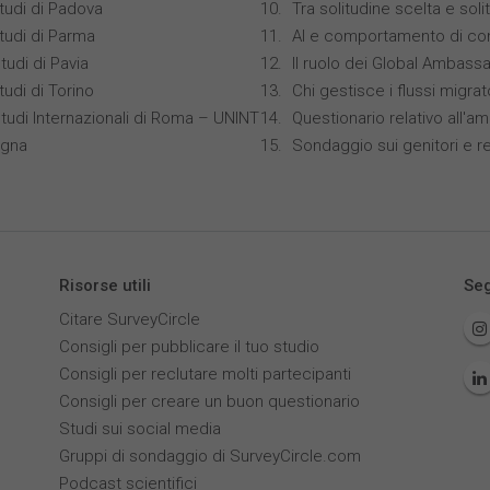
studi di Padova
Tra solitudine scelta e sol
studi di Parma
AI e comportamento di co
tudi di Pavia
Il ruolo dei Global Ambass
tudi di Torino
Chi gestisce i flussi migrat
Studi Internazionali di Roma – UNINT
Questionario relativo all'am
ogna
Sondaggio sui genitori e r
Risorse utili
Seg
Citare SurveyCircle
Consigli per pubblicare il tuo studio
Consigli per reclutare molti partecipanti
Consigli per creare un buon questionario
Studi sui social media
Gruppi di sondaggio di SurveyCircle.com
Podcast scientifici