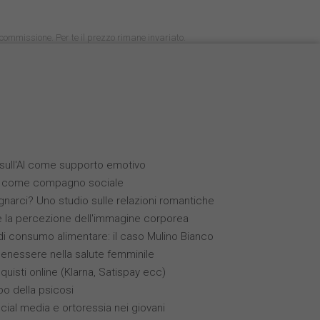
na commissione. Per te il prezzo rimane invariato.
i sull'AI come supporto emotivo
(IA) come compagno sociale
narci? Uno studio sulle relazioni romantiche
 e la percezione dell'immagine corporea
 consumo alimentare: il caso Mulino Bianco
benessere nella salute femminile
quisti online (Klarna, Satispay ecc)
ppo della psicosi
ocial media e ortoressia nei giovani