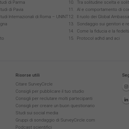
studi di Parma
Tra solitudine scelta e sol
tudi di Pavia
AI e comportamento di co
Studi Internazionali di Roma – UNINT
Il ruolo dei Global Ambass
ogna
Sondaggio sui genitori e r
Come la fiducia e la fedelt
nto
Protocol adhd and aci
Risorse utili
Seg
Citare SurveyCircle
Consigli per pubblicare il tuo studio
Consigli per reclutare molti partecipanti
Consigli per creare un buon questionario
Studi sui social media
Gruppi di sondaggio di SurveyCircle.com
Podcast scientifici