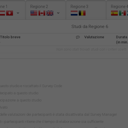
ne 1
Regione 2
Regione 3
Regione 
Studi da Regione 6
Titolo breve
Valutazione
Durata
o
(in min.
Non sono stati trovati studi con i criteri scelti.
uesto studio e riscattato il Survey Code
ecipato a questo studio
tecipazione a questo studio
lvato
delle valutazioni dei partecipanti è stata disattivata dal Survey Manager
i i partecipanti ritiene che il tempo di elaborazione sia sufficiente