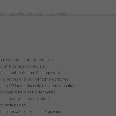
na commissione. Per te il prezzo rimane invariato.
i sull'AI come supporto emotivo
(IA) come compagno sociale
quisti online (Klarna, Satispay ecc)
 e la percezione dell'immagine corporea
narci? Uno studio sulle relazioni romantiche
benessere nella salute femminile
ori? La percezione dei cittadini
ppo della psicosi
ocial media e ortoressia nei giovani