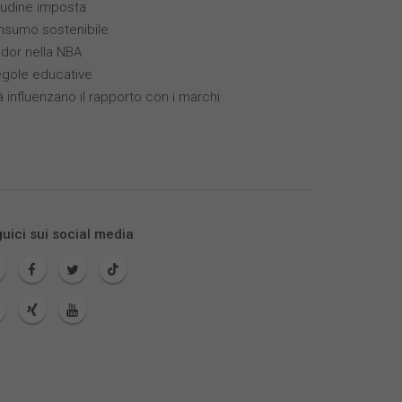
itudine imposta
nsumo sostenibile
ador nella NBA
egole educative
à influenzano il rapporto con i marchi
uici sui social media