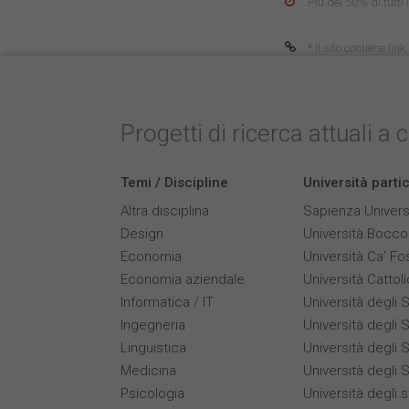
Più del 50% di tutti
* Il sito contiene li
Progetti di ricerca attuali a 
Temi / Discipline
Università parti
Altra disciplina
Sapienza Univers
Design
Università Bocco
Economia
Università Ca’ Fo
Economia aziendale
Università Cattol
Informatica / IT
Università degli S
Ingegneria
Università degli S
Linguistica
Università degli 
Medicina
Università degli S
Psicologia
Università degli 