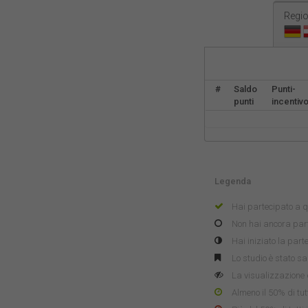
Regio
#
Saldo
Punti-
punti
incentiv
Legenda
Hai partecipato a q
Non hai ancora part
Hai iniziato la par
Lo studio è stato sa
La visualizzazione 
Almeno il 50% di tutt