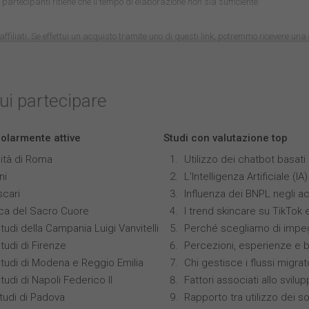
 i partecipanti ritiene che il tempo di elaborazione
non
sia sufficiente
nk affiliati. Se effettui un acquisto tramite uno di questi link, potremmo ricevere u
cui partecipare
colarmente attive
Studi con valutazione top
ità di Roma
Utilizzo dei chatbot basat
ni
L'Intelligenza Artificiale 
scari
Influenza dei BNPL negli ac
ica del Sacro Cuore
I trend skincare su TikTok
tudi della Campania Luigi Vanvitelli
Perché scegliamo di impeg
tudi di Firenze
Percezioni, esperienze e 
Studi di Modena e Reggio Emilia
Chi gestisce i flussi migrat
tudi di Napoli Federico II
Fattori associati allo svilu
studi di Padova
Rapporto tra utilizzo dei s