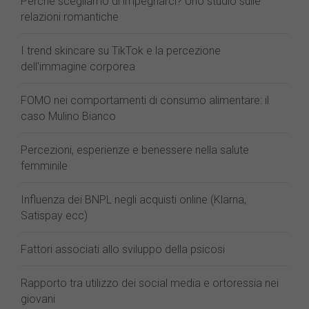
Perché scegliamo di impegnarci? Uno studio sulle
relazioni romantiche
I trend skincare su TikTok e la percezione
dell'immagine corporea
FOMO nei comportamenti di consumo alimentare: il
caso Mulino Bianco
Percezioni, esperienze e benessere nella salute
femminile
Influenza dei BNPL negli acquisti online (Klarna,
Satispay ecc)
Fattori associati allo sviluppo della psicosi
Rapporto tra utilizzo dei social media e ortoressia nei
giovani