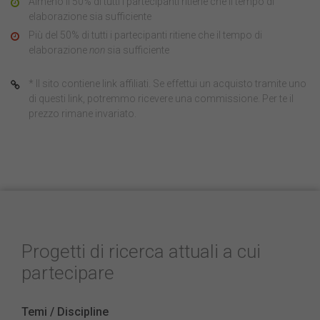
Almeno il 50% di tutti i partecipanti ritiene che il tempo di
elaborazione sia sufficiente
Più del 50% di tutti i partecipanti ritiene che il tempo di
elaborazione
non
sia sufficiente
* Il sito contiene link affiliati. Se effettui un acquisto tramite uno
di questi link, potremmo ricevere una commissione. Per te il
prezzo rimane invariato.
Progetti di ricerca attuali a cui
partecipare
Temi / Discipline