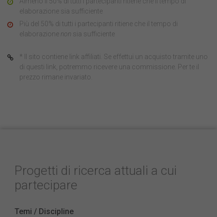
Almeno il 50% di tutti i partecipanti ritiene che il tempo di
elaborazione sia sufficiente
Più del 50% di tutti i partecipanti ritiene che il tempo di
elaborazione
non
sia sufficiente
* Il sito contiene link affiliati. Se effettui un acquisto tramite uno
di questi link, potremmo ricevere una commissione. Per te il
prezzo rimane invariato.
Progetti di ricerca attuali a cui
partecipare
Temi / Discipline