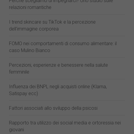
Perché scegliamo di impegnarci? Uno studio sulle
relazioni romantiche
I trend skincare su TikTok e la percezione
dell'immagine corporea
FOMO nei comportamenti di consumo alimentare: il
caso Mulino Bianco
Percezioni, esperienze e benessere nella salute
femminile
Influenza dei BNPL negli acquisti online (Klarna,
Satispay ecc)
Fattori associati allo sviluppo della psicosi
Rapporto tra utilizzo dei social media e ortoressia nei
giovani