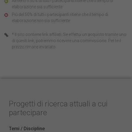
Almeno il 50% di tutti i partecipanti ritiene che il tempo di
elaborazione sia sufficiente
Più del 50% di tutti i partecipanti ritiene che il tempo di
elaborazione
non
sia sufficiente
* Il sito contiene link affiliati. Se effettui un acquisto tramite uno
di questi link, potremmo ricevere una commissione. Per te il
prezzo rimane invariato.
Progetti di ricerca attuali a cui
partecipare
Temi / Discipline