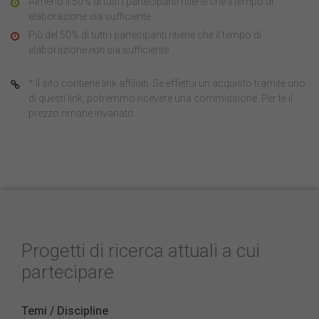
Almeno il 50% di tutti i partecipanti ritiene che il tempo di
elaborazione sia sufficiente
Più del 50% di tutti i partecipanti ritiene che il tempo di
elaborazione
non
sia sufficiente
* Il sito contiene link affiliati. Se effettui un acquisto tramite uno
di questi link, potremmo ricevere una commissione. Per te il
prezzo rimane invariato.
Progetti di ricerca attuali a cui
partecipare
Temi / Discipline