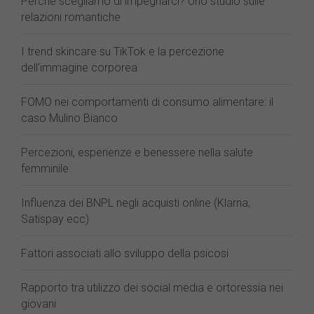
Perché scegliamo di impegnarci? Uno studio sulle
relazioni romantiche
I trend skincare su TikTok e la percezione
dell'immagine corporea
FOMO nei comportamenti di consumo alimentare: il
caso Mulino Bianco
Percezioni, esperienze e benessere nella salute
femminile
Influenza dei BNPL negli acquisti online (Klarna,
Satispay ecc)
Fattori associati allo sviluppo della psicosi
Rapporto tra utilizzo dei social media e ortoressia nei
giovani