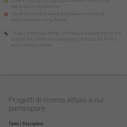
Almeno il 50% di tutti i partecipanti ritiene che il tempo di
elaborazione sia sufficiente
Più del 50% di tutti i partecipanti ritiene che il tempo di
elaborazione
non
sia sufficiente
* Il sito contiene link affiliati. Se effettui un acquisto tramite uno
di questi link, potremmo ricevere una commissione. Per te il
prezzo rimane invariato.
Progetti di ricerca attuali a cui
partecipare
Temi / Discipline