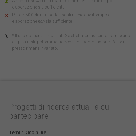
Almeno il 50% di tutti i partecipanti ritiene che il tempo di
elaborazione sia sufficiente
Più del 50% di tutti i partecipanti ritiene che il tempo di
elaborazione
non
sia sufficiente
* Il sito contiene link affiliati. Se effettui un acquisto tramite uno
di questi link, potremmo ricevere una commissione. Per te il
prezzo rimane invariato.
Progetti di ricerca attuali a cui
partecipare
Temi / Discipline