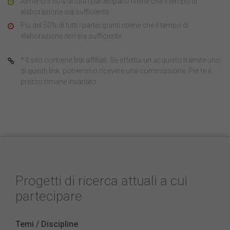
Almeno il 50% di tutti i partecipanti ritiene che il tempo di
elaborazione sia sufficiente
Più del 50% di tutti i partecipanti ritiene che il tempo di
elaborazione
non
sia sufficiente
* Il sito contiene link affiliati. Se effettui un acquisto tramite uno
di questi link, potremmo ricevere una commissione. Per te il
prezzo rimane invariato.
Progetti di ricerca attuali a cui
partecipare
Temi / Discipline