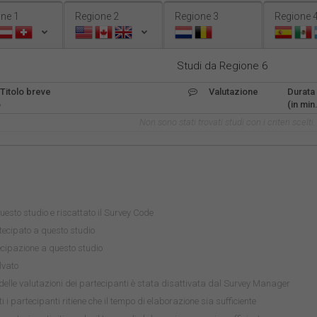
ne 1
Regione 2
Regione 3
Regione 
Studi da Regione 6
Titolo breve
Valutazione
Durata
o
(in min.
Non sono stati trovati studi con i criteri scelti.
uesto studio e riscattato il Survey Code
ecipato a questo studio
tecipazione a questo studio
lvato
delle valutazioni dei partecipanti è stata disattivata dal Survey Manager
i i partecipanti ritiene che il tempo di elaborazione sia sufficiente