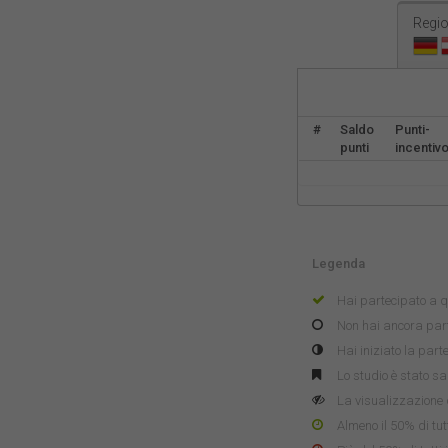
Regio
#
Saldo
Punti-
punti
incentiv
Legenda
Hai partecipato a q
Non hai ancora part
Hai iniziato la par
Lo studio è stato sa
La visualizzazione 
Almeno il 50% di tutt