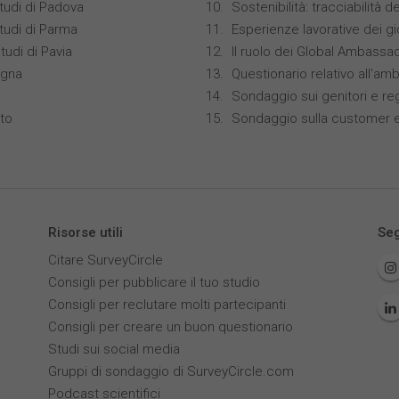
studi di Padova
Sostenibilità: tracciabilità del
studi di Parma
Esperienze lavorative dei gio
tudi di Pavia
Il ruolo dei Global Ambassa
ogna
Questionario relativo all'amb
Sondaggio sui genitori e re
nto
Sondaggio sulla customer e
Risorse utili
Seg
Citare SurveyCircle
Consigli per pubblicare il tuo studio
Consigli per reclutare molti partecipanti
Consigli per creare un buon questionario
Studi sui social media
Gruppi di sondaggio di SurveyCircle.com
Podcast scientifici