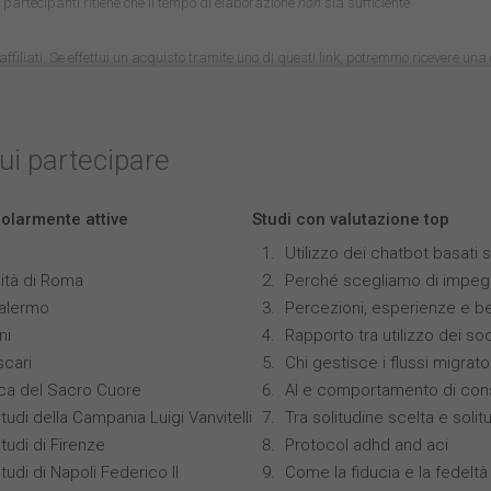
 i partecipanti ritiene che il tempo di elaborazione
non
sia sufficiente
nk affiliati. Se effettui un acquisto tramite uno di questi link, potremmo ricevere u
cui partecipare
colarmente attive
Studi con valutazione top
Utilizzo dei chatbot basati
ità di Roma
Perché scegliamo di impegn
Palermo
Percezioni, esperienze e b
ni
Rapporto tra utilizzo dei so
scari
Chi gestisce i flussi migrato
ica del Sacro Cuore
AI e comportamento di con
tudi della Campania Luigi Vanvitelli
Tra solitudine scelta e soli
tudi di Firenze
Protocol adhd and aci
tudi di Napoli Federico II
Come la fiducia e la fedeltà