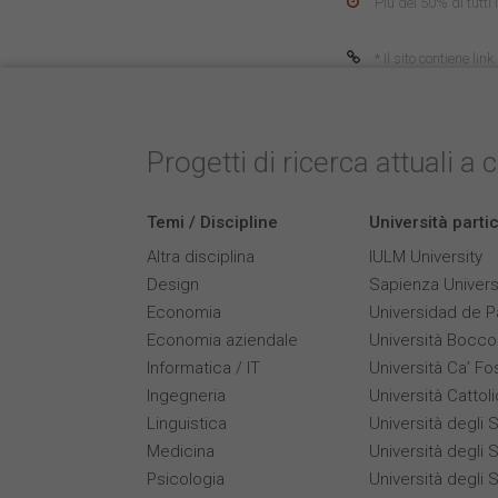
Più del 50% di tutti
* Il sito contiene li
Progetti di ricerca attuali a 
Temi / Discipline
Università parti
Altra disciplina
IULM University
Design
Sapienza Univers
Economia
Universidad de 
Economia aziendale
Università Bocco
Informatica / IT
Università Ca’ Fo
Ingegneria
Università Cattol
Linguistica
Università degli S
Medicina
Università degli S
Psicologia
Università degli S