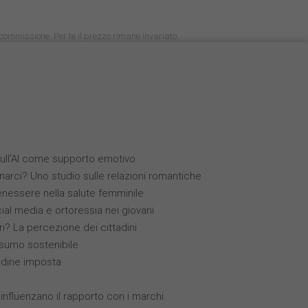
na commissione. Per te il prezzo rimane invariato.
 sull'AI come supporto emotivo
arci? Uno studio sulle relazioni romantiche
enessere nella salute femminile
cial media e ortoressia nei giovani
ri? La percezione dei cittadini
sumo sostenibile
tudine imposta
 influenzano il rapporto con i marchi