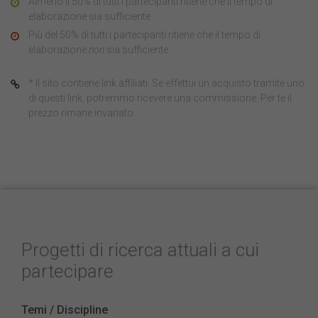
Almeno il 50% di tutti i partecipanti ritiene che il tempo di
elaborazione sia sufficiente
Più del 50% di tutti i partecipanti ritiene che il tempo di
elaborazione
non
sia sufficiente
* Il sito contiene link affiliati. Se effettui un acquisto tramite uno
di questi link, potremmo ricevere una commissione. Per te il
prezzo rimane invariato.
Progetti di ricerca attuali a cui
partecipare
Temi / Discipline