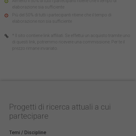
Almeno il 50% di tutti i partecipanti ritiene che il tempo di
elaborazione sia sufficiente
Più del 50% di tutti i partecipanti ritiene che il tempo di
elaborazione
non
sia sufficiente
* Il sito contiene link affiliati. Se effettui un acquisto tramite uno
di questi link, potremmo ricevere una commissione. Per te il
prezzo rimane invariato.
Progetti di ricerca attuali a cui
partecipare
Temi / Discipline