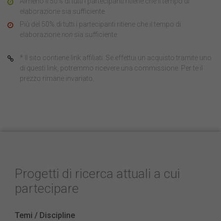
Almeno il 50% di tutti i partecipanti ritiene che il tempo di
elaborazione sia sufficiente
Più del 50% di tutti i partecipanti ritiene che il tempo di
elaborazione
non
sia sufficiente
* Il sito contiene link affiliati. Se effettui un acquisto tramite uno
di questi link, potremmo ricevere una commissione. Per te il
prezzo rimane invariato.
Progetti di ricerca attuali a cui
partecipare
Temi / Discipline