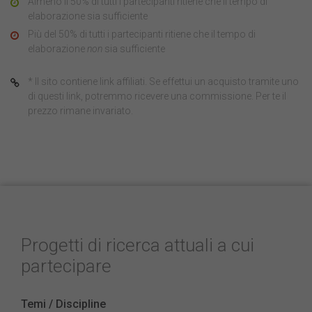
Almeno il 50% di tutti i partecipanti ritiene che il tempo di
elaborazione sia sufficiente
Più del 50% di tutti i partecipanti ritiene che il tempo di
elaborazione
non
sia sufficiente
* Il sito contiene link affiliati. Se effettui un acquisto tramite uno
di questi link, potremmo ricevere una commissione. Per te il
prezzo rimane invariato.
Progetti di ricerca attuali a cui
partecipare
Temi / Discipline