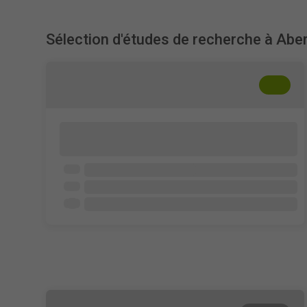
Sélection d'études de recherche à Abe
+
??
Transparency and human oversight in AI-
assisted recruitment
University of Aberdeen
Ouvert à tous
7 - 12 min