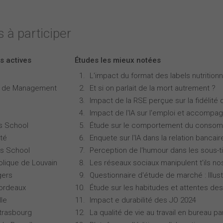
 à participer
s actives
Études les mieux notées
L'impact du format des labels nutritionne
e de Management
Et si on parlait de la mort autrement ?
Impact de la RSE perçue sur la fidélité 
Impact de l'IA sur l'emploi et accompa
s School
Étude sur le comportement du consomm
té
Enquete sur l'IA dans la relation bancair
s School
Perception de l'humour dans les sous-ti
olique de Louvain
Les réseaux sociaux manipulent t'ils no
gers
Questionnaire d'étude de marché : Illust
Bordeaux
Étude sur les habitudes et attentes d
lle
Impact e durabilité des JO 2024
Strasbourg
La qualité de vie au travail en bureau 