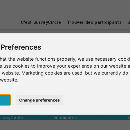
C'est SurveyCircle
Trouver des participants
S
 Preferences
sse
Aberdeen
hat the website functions properly, we use necessary cooki
we use cookies to improve your experience on our website 
 website. Marketing cookies are used, but we currently do 
 website.
pt
Change preferences
0
urveyCircle
en minutes
Nombre 
 aux études
Assistance fournie
 aux études
Assistance reçue
Évaluati
0
urveyCircle
en minutes