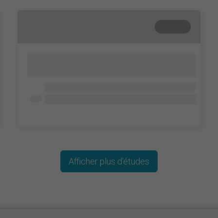
Terminé
Lorem ipsum dolor sit amet, consectetur
adipisicing elit. Cum, nemo?
Lorem ipsum dolor
Lorem ipsum dolor
Lorem ipsum dolor
Afficher plus d'études