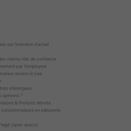
ls sur l'intention d'achat
des clients rôle de confiance
gnement par l'employeur
ateur envers le luxe
e
tres interlingues
s opinions ?
rations & Produits dérivés
es consommateurs en pâtisserie
partagé (open space)