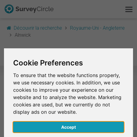
Découvrir la recherche
Royaume-Uni - Angleterre
Alnwick
C'est SurveyCircle
Alnwick
Survey Ranking
Cookie Preferences
Explorer la recherche
To ensure that the website functions properly,
we use necessary cookies. In addition, we use
FAQ
Sélection d'études de recherche à
cookies to improve your experience on our
Alnwick
website and to analyze the website. Marketing
S'inscrire gratuitement
cookies are used, but we currently do not
Actuellement, aucune étude de Alnwick n'est
display ads on our website.
S'inscrire
disponible sur SurveyCircle.
Accept
English