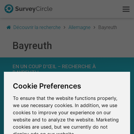
Découvrir la recherche
Allemagne
Bayreuth
Bayreuth
C'est SurveyCircle
EN UN COUP D'ŒIL – RECHERCHE À
Survey Ranking
BAYREUTH
Explorer la recherche
Cookie Preferences
0
SurveyCircle
Études récemment publiées sur
To ensure that the website functions properly,
Études publiées jusqu'à présent sur
FAQ
0
SurveyCircle
we use necessary cookies. In addition, we use
cookies to improve your experience on our
S'inscrire gratuitement
website and to analyze the website. Marketing
cookies are used, but we currently do not
S'inscrire
display ads on our website.