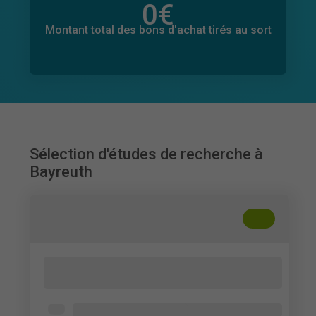
0
€
Montant total des dons promis
0
€
Montant total des bons d'achat tirés au sort
Sélection d'études de recherche à
Bayreuth
+
??
Evaluation of a Mathematical Entrance
Exam
University of Bayreuth