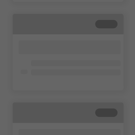
Terminé
Lorem ipsum dolor sit amet, consectetur
adipisicing elit. Cum, nemo?
Lorem ipsum dolor
Lorem ipsum dolor
Lorem ipsum dolor
Terminé
Lorem ipsum dolor sit amet, consectetur