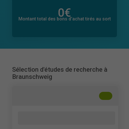
0
€
Montant total des dons promis
0
€
Montant total des bons d'achat tirés au sort
Sélection d'études de recherche à
Braunschweig
+
??
Consumer Perceptions of Circular
Strategies in Smartphone Offers