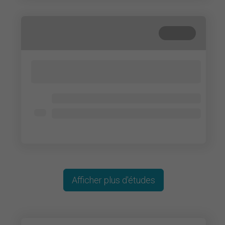
Terminé
Lorem ipsum dolor sit amet, consectetur
adipisicing elit. Cum, nemo?
Lorem ipsum dolor
Lorem ipsum dolor
Lorem ipsum dolor
Afficher plus d'études