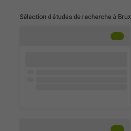
Sélection d'études de recherche à Brux
+
??
Perception de l'humour dans les sous-
titres interlingues
Université libre de Bruxelles
Francophones de plus de 16 ans
4 × 50 € FNAC bon d'achat
25 - 30 min
+
??