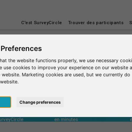
C'est SurveyCircle
Trouver des participants
S
 Preferences
es
hat the website functions properly, we use necessary cooki
we use cookies to improve your experience on our website 
 website. Marketing cookies are used, but we currently do 
 website.
pt
Change preferences
0
urveyCircle
en minutes
Nombre 
 aux études
Assistance fournie
S
 aux études
Assistance reçue
Évaluati
0
urveyCircle
en minutes