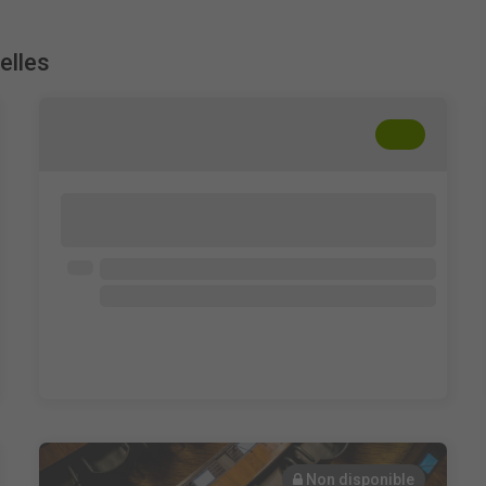
elles
+
??
Lorem ipsum dolor sit amet, consectetur
adipisicing elit. Cum, nemo?
Ouvert à tous
Lorem ipsum dolor
Lorem ipsum dolor
Lorem ipsum dolor
Non disponible