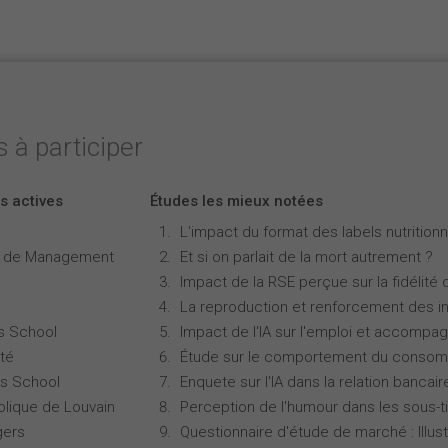
 à participer
s actives
Études les mieux notées
L'impact du format des labels nutritionne
e de Management
Et si on parlait de la mort autrement ?
Impact de la RSE perçue sur la fidélité 
La reproduction et renforcement des iné
s School
Impact de l'IA sur l'emploi et accompa
té
Étude sur le comportement du consomm
s School
Enquete sur l'IA dans la relation bancair
olique de Louvain
Perception de l'humour dans les sous-ti
gers
Questionnaire d'étude de marché : Illust