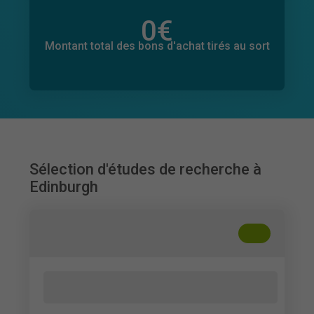
0
€
Montant total des dons promis
0
€
Montant total des bons d'achat tirés au sort
Sélection d'études de recherche à
Edinburgh
+
??
Factors Contributing to Anxiety Among
Emerging Adults