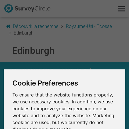
Découvrir la recherche
Royaume-Uni - Ecosse
Edinburgh
Edinburgh
C'est SurveyCircle
Survey Ranking
EN UN COUP D'ŒIL – RECHERCHE À
EDINBURGH
Explorer la recherche
Cookie Preferences
0
To ensure that the website functions properly,
SurveyCircle
FAQ
Études récemment publiées sur
Études publiées jusqu'à présent sur
we use necessary cookies. In addition, we use
0
SurveyCircle
cookies to improve your experience on our
S'inscrire gratuitement
website and to analyze the website. Marketing
cookies are used, but we currently do not
S'inscrire